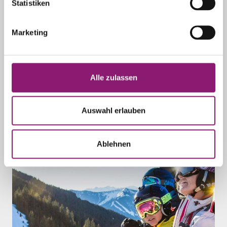
Statistiken
Saalbach Hinterglemm
Marketing
Mehr erfahren
Alle zulassen
Auswahl erlauben
Ablehnen