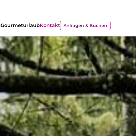
e
Gourmeturlaub
Kontakt
Anfragen & Buchen
ANREISE
ABREISE
07
13
AUG.
AUG.
Anfragen
Buchen