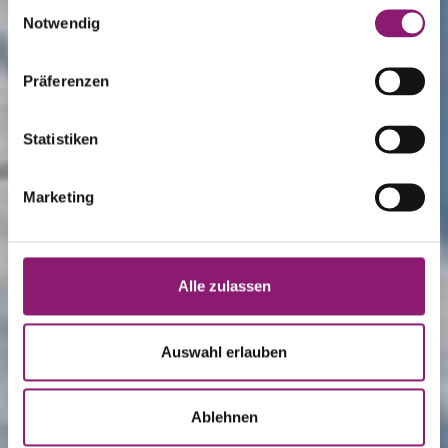
Skicircus Saalbach
Einwilligungsauswahl
gesammelt haben.
Notwendig
Hinterglemm
Präferenzen
Skipässe, Tickets & mehr für Ihr Skivergnügen in
Statistiken
Saalbach Hinterglemm
Marketing
Alle zulassen
Auswahl erlauben
Ablehnen