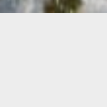
Im Skicircus Saalbach
Hinterglemm
Leogang Fieberbrunn heißt
die Devise:
Snow unlimited!