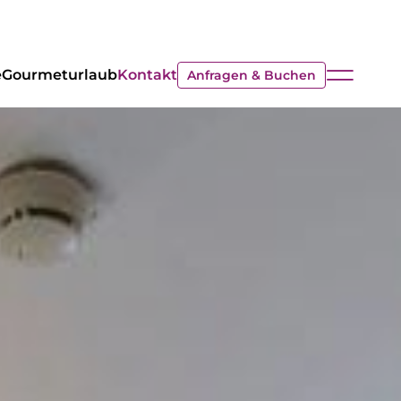
e
Gourmeturlaub
Kontakt
Anfragen & Buchen
ANREISE
ABREISE
08
14
AUG.
AUG.
Anfragen
Buchen